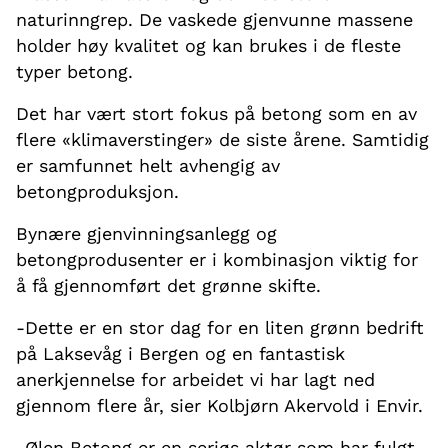
naturinngrep. De vaskede gjenvunne massene
holder høy kvalitet og kan brukes i de fleste
typer betong.
Det har vært stort fokus på betong som en av
flere «klimaverstinger» de siste årene. Samtidig
er samfunnet helt avhengig av
betongproduksjon.
Bynære gjenvinningsanlegg og
betongprodusenter er i kombinasjon viktig for
å få gjennomført det grønne skifte.
-Dette er en stor dag for en liten grønn bedrift
på Laksevåg i Bergen og en fantastisk
anerkjennelse for arbeidet vi har lagt ned
gjennom flere år, sier Kolbjørn Akervold i Envir.
-Ølen Betong er en seriøs aktør som har fulgt