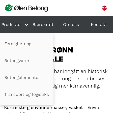
Hopp til innhold
Produkter
Bærekraft
Om oss
Kontakt
Ferdigbetong
HISTORISK GRØNN
BETONGAVTALE
Betongvarer
Ølen Betong og Envir har inngått en historisk
Betongelementer
avtale som skal gjøre betongen som brukes
på Vestlandet vesentlig mer klimavennlig.
Transport og logistikk
Publisert: 22.01.2026
Kortreiste gjenvunne masser, vasket i Envirs