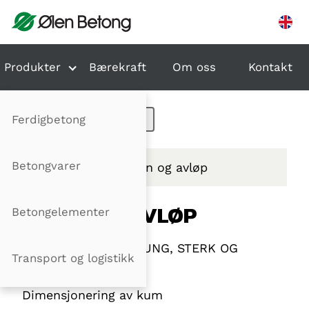
Hopp til innhold
Produkter
Bærekraft
Om oss
Kontakt
Ferdigbetong
Betongvarer
Produkter
Vann og avløp
VANN OG AVLØP
Betongelementer
BETONGKUM - EN TUNG, STERK OG
Transport og logistikk
ROBUST LØSNING
Dimensjonering av kum