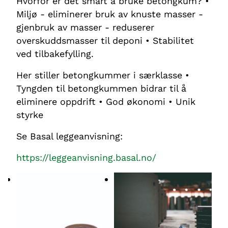
Hvorfor er det smart å bruke betongkum? •
Miljø - eliminerer bruk av knuste masser -
gjenbruk av masser - reduserer
overskuddsmasser til deponi • Stabilitet
ved tilbakefylling.
Her stiller betongkummer i særklasse •
Tyngden til betongkummen bidrar til å
eliminere oppdrift • God økonomi • Unik
styrke
Se Basal leggeanvisning:
https://leggeanvisning.basal.no/