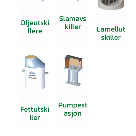
Slamavs
Oljeutski
killer
Lamellut
llere
skiller
Pumpest
Fettutski
asjon
ller