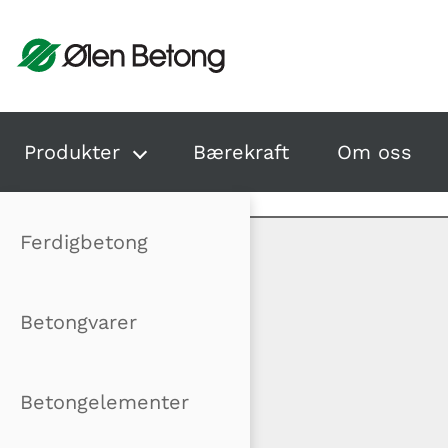
Hopp til innhold
Produkter
Bærekraft
Om oss
Ferdigbetong
Betongvarer
Betongelementer