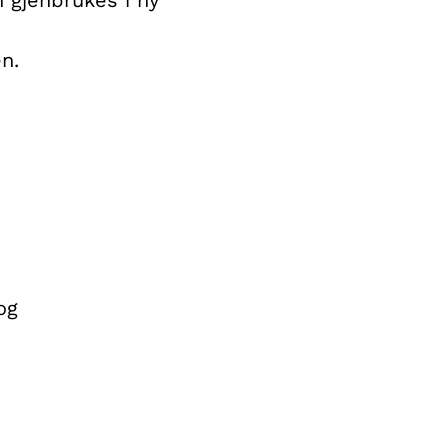
n.
og