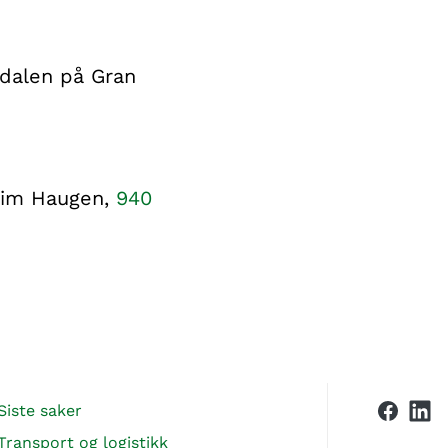
odalen på Gran
chim Haugen,
940
Siste saker
Transport og logistikk