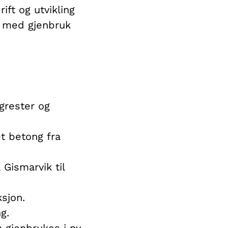
ift og utvikling
et med gjenbruk
ngrester og
t betong fra
Gismarvik til
ksjon.
g.
 gjenbrukes i ny