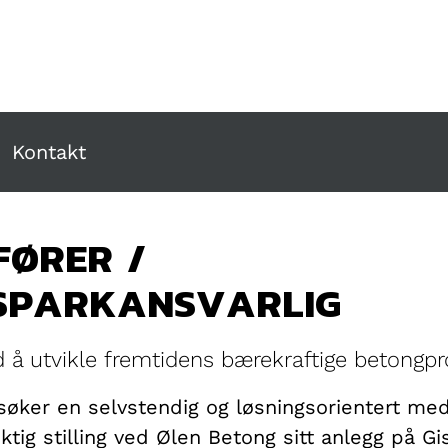
Kontakt
FØRER /
SPARKANSVARLIG
 å utvikle fremtidens bærekraftige betongp
øker en selvstendig og løsningsorientert med
tig stilling ved Ølen Betong sitt anlegg på Gi