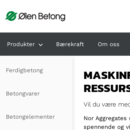
Hopp til innhold
Produkter
Bærekraft
Om oss
MASKIN
Ferdigbetong
RESSUR
Betongvarer
Vil du være med
Betongelementer
Nor Aggregates s
spennende og vik