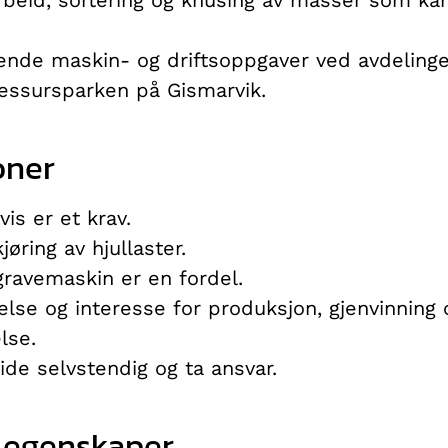
lende maskin- og driftsoppgaver ved avdelinge
ressursparken på Gismarvik.
oner
is er et krav.
øring av hjullaster.
gravemaskin er en fordel.
else og interesse for produksjon, gjenvinning 
lse.
eide selvstendig og ta ansvar.
 egenskaper