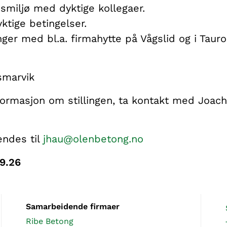
smiljø med dyktige kollegaer.
ktige betingelser.
ger med bl.a. firmahytte på Vågslid og i Taur
smarvik
ormasjon om stillingen, ta kontakt med Joa
ndes til
jhau@olenbetong.no
09.26
Samarbeidende firmaer
Ribe Betong