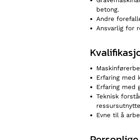
betong.
Andre forefal
Ansvarlig for 
Kvalifikasj
Maskinførerbev
Erfaring med kj
Erfaring med 
Teknisk forstå
ressursutnytte
Evne til å arb
Personlige