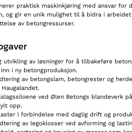
nerer praktisk maskinkjøring med ansvar for dr
, og gir en unik mulighet til å bidra i arbeid
ttelse av betongressurser.
pgaver
 utvikling av løsninger for å tilbakeføre beto
 inn i ny betongproduksjon.
dtering av betongslam, betongrester og herde
 Haugalandet.
ilslagssiloene ved Ølen Betongs blandeverk på 
fylt opp.
llaster i forbindelse med daglig drift og produ
dtering av legoklosser ved avforming og lastin
beid, sortering og knusing av masser som kan