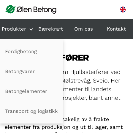
Hopp til innhold
Produkter
Bærekraft
Om oss
Kontakt
Ferdigbetong
HJULLASTERFØRER
Betongvarer
Vi har ledig stilling som Hjullasterfører ved
vår elementfabrikk i Mølstrevåg, Sveio. Her
produseres tunnelelementer til landets
Betongelementer
største samferdselsprosjekter, blant annet
E39 Rogfast.
Transport og logistikk
Arbeidet består hovedsakelig av å frakte
elementer fra produksjon og ut til lager, samt