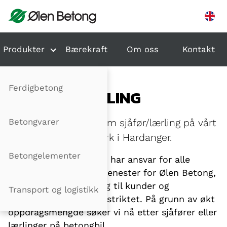
Hopp til innhold
Produkter
Bærekraft
Om oss
Kontakt
Ferdigbetong
SJÅFØR/LÆRLING
Betongvarer
Vi har ledig stilling som sjåfør/lærling på vårt
stasjonære blandeverk i Hardanger.
Betongelementer
Ølen Betong Transport har ansvar for alle
transport- og pumpetjenester for Ølen Betong,
og leverer ferdigbetong til kunder og
Transport og logistikk
entreprenører i hele distriktet. På grunn av økt
oppdragsmengde søker vi nå etter sjåfører eller
lærlinger på betongbil.